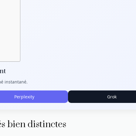
nt
mé instantané.
Perplexity
Grok
s bien distinctes