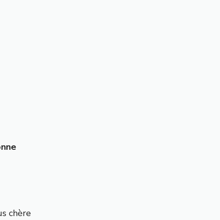
onne
us chère